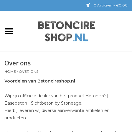
0 Artikelen - €0,00
Home
BETON CIRE
Over ons
BaseBeton | Kant & Klaar
HOME
/
OVER ONS
Sichtbeton
Voordelen van Betoncireshop.nl
GEREEDSCHAP &
Wij zijn officiële dealer van het product Betonciré |
COATINGS
Basebeton | Sichtbeton by Stoneage.
Hierbij leveren wij diverse aanverwante artikelen en
producten.
Verwerking