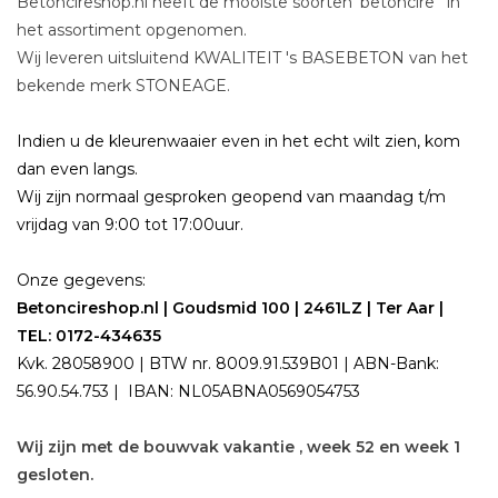
Betoncireshop.nl heeft de mooiste soorten 'betoncire' in
het assortiment opgenomen.
Wij leveren uitsluitend KWALITEIT 's BASEBETON van het
bekende merk STONEAGE.
Indien u de kleurenwaaier even in het echt wilt zien, kom
dan even langs.
Wij zijn normaal gesproken geopend van maandag t/m
vrijdag van 9:00 tot 17:00uur.
Onze gegevens:
Betoncireshop.nl | Goudsmid 100 | 2461LZ | Ter Aar |
TEL: 0172-434635
Kvk. 28058900 | BTW nr. 8009.91.539B01 | ABN-Bank:
56.90.54.753 | IBAN: NL05ABNA0569054753
Wij zijn met de bouwvak vakantie , week 52 en week 1
gesloten.