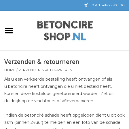
0 Artikelen - €0,00
Home
BETON CIRE
Verzenden & retourneren
BaseBeton | Kant & Klaar
HOME
/
VERZENDEN & RETOURNEREN
Sichtbeton
Als u een verkeerde bestelling heeft ontvangen of als
u betonciré heeft ontvangen die u niet besteld heeft,
GEREEDSCHAP &
kunnen deze kosteloos geretourneerd worden. Zet dit
COATINGS
duidelijk op de vrachtbrief of afleverpapieren.
Indien de betonciré schade heeft opgelopen dient u dit ook
Verwerking
zsm (binnen 24uur) te melden en een foto van de schade