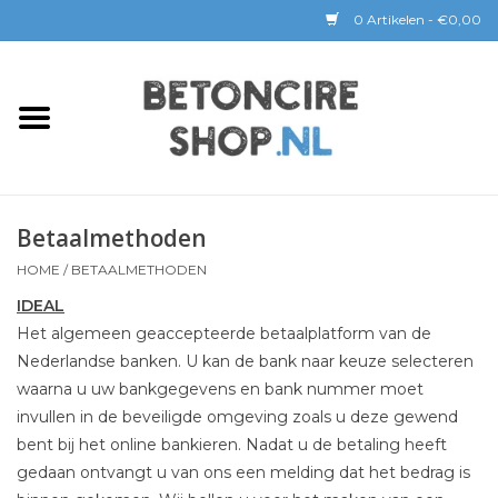
0 Artikelen - €0,00
Home
BETON CIRE
Betaalmethoden
BaseBeton | Kant & Klaar
HOME
/
BETAALMETHODEN
Sichtbeton
IDEAL
Het algemeen geaccepteerde betaalplatform van de
GEREEDSCHAP &
Nederlandse banken. U kan de bank naar keuze selecteren
COATINGS
waarna u uw bankgegevens en bank nummer moet
invullen in de beveiligde omgeving zoals u deze gewend
bent bij het online bankieren. Nadat u de betaling heeft
Verwerking
gedaan ontvangt u van ons een melding dat het bedrag is