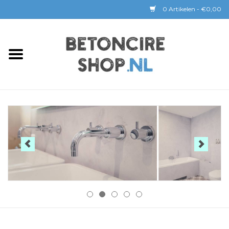
0 Artikelen - €0,00
Home
BETON CIRE
BaseBeton | Kant & Klaar
Sichtbeton
GEREEDSCHAP &
COATINGS
Verwerking