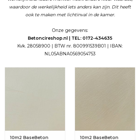
waardoor de werkelijkheid iets anders kan zijn. Dit heeft
ook te maken met lichtinval in de kamer.
Onze gegevens:
Betoncireshop.nl | TEL: 0172-434635
Kvk. 28058900 | BTW nr. 800991539B01 | IBAN:
NL05ABNA0569054753
10m2 BaseBeton
10m2 BaseBeton