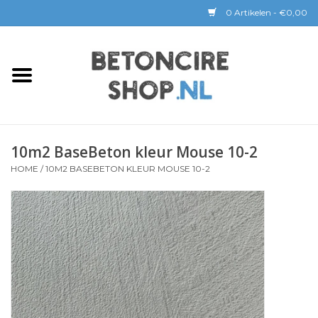
0 Artikelen - €0,00
Home
BETON CIRE
10m2 BaseBeton kleur Mouse 10-2
BaseBeton | Kant & Klaar
HOME
/
10M2 BASEBETON KLEUR MOUSE 10-2
Sichtbeton
GEREEDSCHAP &
COATINGS
Verwerking