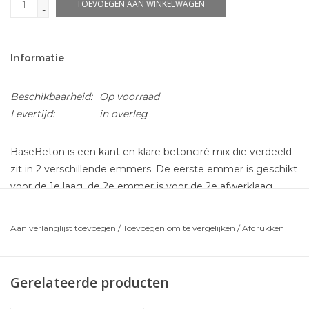
TOEVOEGEN AAN WINKELWAGEN
-
Informatie
Beschikbaarheid:
Op voorraad
Levertijd:
in overleg
BaseBeton is een kant en klare betonciré mix die verdeeld
zit in 2 verschillende emmers. De eerste emmer is geschikt
voor de 1e laag, de 2e emmer is voor de 2e afwerklaag.
Makkelijker bestaat niet. Dus niet zelf mixen of afmeten.
Aan verlanglijst toevoegen
/
Toevoegen om te vergelijken
/
Afdrukken
2
Een compleet pakket voor maar liefst 10m
BaseBeton
voor een scherpe prijs!
Wat krijgt u in dit pakket:
Gerelateerde producten
MCG Grondeermiddel (voorstrijk)