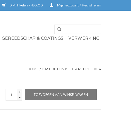
0 Artikelen - €0,00
Mijn account / Registreren
GEREEDSCHAP & COATINGS
VERWERKING
HOME
/
BASEBETON KLEUR PEBBLE 10-4
+
TOEVOEGEN AAN WINKELWAGEN
-