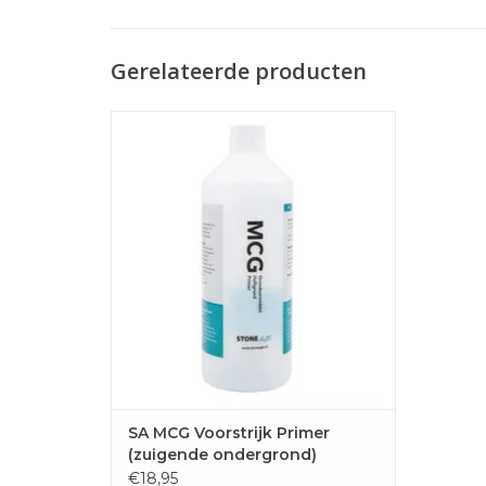
Gerelateerde producten
SA MCG Voorstrijk Primer (zuigende
ondergrond)
BaseBeton / Primer (Voorbehandeling)
Wanden dienen te allen tijde behandeld te
worden met BaseBeton Primer (MCG
Grondeermiddel) voor gebruik op
absorberende oppervlakken. Voor niet-
zuigende ondergronden ka
TOEVOEGEN AAN WINKELWAGEN
SA MCG Voorstrijk Primer
(zuigende ondergrond)
€18,95