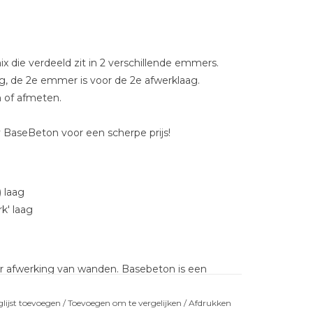
x die verdeeld zit in 2 verschillende emmers.
g, de 2e emmer is voor de 2e afwerklaag.
n of afmeten.
2
BaseBeton voor een scherpe prijs!
 laag
k' laag
r afwerking van wanden. Basebeton is een
t minimale laagdikte wordt opbracht. Een
uitend geschikt voor gebruik binnenshuis.
lijst toevoegen
/
Toevoegen om te vergelijken
/
Afdrukken