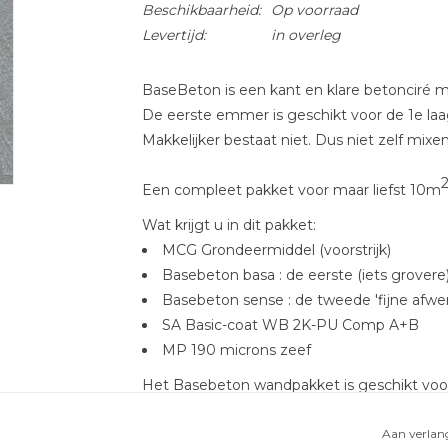
Beschikbaarheid:
Op voorraad
Levertijd:
in overleg
BaseBeton is een kant en klare betonciré mi
De eerste emmer is geschikt voor de 1e laa
Makkelijker bestaat niet. Dus niet zelf mixe
Een compleet pakket voor maar liefst 10m
Wat krijgt u in dit pakket:
MCG Grondeermiddel (voorstrijk)
Basebeton basa : de eerste (iets grovere)
Basebeton sense : de tweede 'fijne afwer
SA Basic-coat WB 2K-PU Comp A+B
MP 190 microns zeef
Het Basebeton wandpakket is geschikt voo
betonlook afwerking voor wanden, welke me
egale en vlakke ondergrond is vereist. Uitsl
Aan verlang