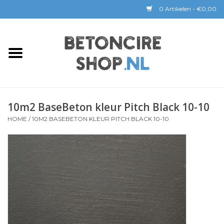
0 Artikelen - €0,00
Home
BETON CIRE
10m2 BaseBeton kleur Pitch Black 10-10
BaseBeton | Kant & Klaar
HOME
/
10M2 BASEBETON KLEUR PITCH BLACK 10-10
Sichtbeton
GEREEDSCHAP &
COATINGS
Verwerking