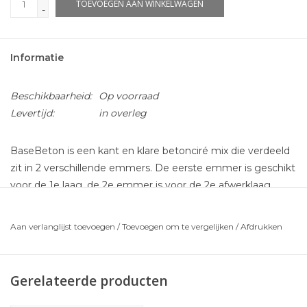
TOEVOEGEN AAN WINKELWAGEN
-
Informatie
Beschikbaarheid:
Op voorraad
Levertijd:
in overleg
BaseBeton is een kant en klare betonciré mix die verdeeld
zit in 2 verschillende emmers. De eerste emmer is geschikt
voor de 1e laag, de 2e emmer is voor de 2e afwerklaag.
Makkelijker bestaat niet. Dus niet zelf mixen of afmeten.
Aan verlanglijst toevoegen
/
Toevoegen om te vergelijken
/
Afdrukken
2
Een compleet pakket voor maar liefst 10m
BaseBeton
voor een scherpe prijs!
Wat krijgt u in dit pakket:
Gerelateerde producten
MCG Grondeermiddel (voorstrijk)