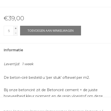
€39,00
+
TOEVOEGEN AAN WINKELWAGEN
-
Informatie
Levertijd:
1 week
De beton-ciré besteld u 'per stuk' oftewel per m2.
Bij onze betonciré zit de Betonciré cement + de juiste
hoeveelheid kleur pigment en de resin vloeistof om deze
aan te maken zodat deze gesmeerd kan worden. Dit is
voldoende voor 2 lagen betonciré.