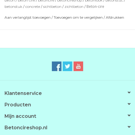
beton
/
beton cire
/
betoncire
/
betoncireshop
/
betonlook
/
betonstuc
/
Beton-cire
betonstuk
/
concrete
/
sichtbeton
/
zichtbeton
/
Optie's zijn: Impregneer voor bescherming en de PU-
Coating om eea waterdicht te maken.
Aan verlanglijst toevoegen
/
Toevoegen om te vergelijken
/
Afdrukken
*de getoonde kleuren zijn indicatief en kunnen iets
afwijken.
Klantenservice
Producten
Mijn account
Betoncireshop.nl