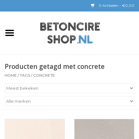
0 Artikelen - €0,00
Home
BETON CIRE
Producten getagd met concrete
BaseBeton | Kant & Klaar
HOME
/
TAGS
/
CONCRETE
Sichtbeton
GEREEDSCHAP &
COATINGS
Verwerking