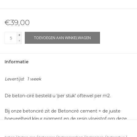
€39,00
+
TOEVOEGEN AAN WINKELWAGEN
-
Informatie
Levertijd:
1 week
De beton-ciré besteld u 'per stuk' oftewel per m2.
Bij onze betonciré zit de Betonciré cement + de juiste
hoeveelheid kleur pigment en de resin vloeistof om deze
aan te maken zodat deze gesmeerd kan worden. Dit is
voldoende voor 2 lagen betonciré.