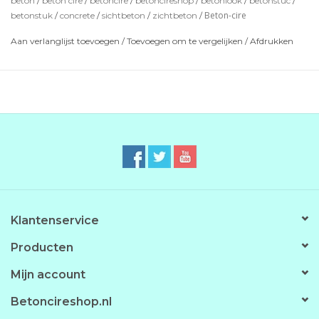
beton
/
beton cire
/
betoncire
/
betoncireshop
/
betonlook
/
betonstuc
/
Beton-cire
betonstuk
/
concrete
/
sichtbeton
/
zichtbeton
/
Optie's zijn: Impregneer voor bescherming en de PU-
Coating om eea waterdicht te maken.
Aan verlanglijst toevoegen
/
Toevoegen om te vergelijken
/
Afdrukken
*de getoonde kleuren zijn indicatief en kunnen iets
afwijken.
Klantenservice
Producten
Mijn account
Betoncireshop.nl