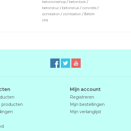
betoncireshop
/
betonlook
/
betonstuc
/
betonstuk
/
concrete
/
Beton-
sichtbeton
/
zichtbeton
/
cire
cten
Mijn account
oducten
Registreren
 producten
Mijn bestellingen
dingen
Mijn verlanglijst
ed