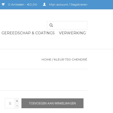
0 Artikelen - €0,00
Mijn account / Registreren
GEREEDSCHAP & COATINGS
VERWERKING
HOME
/
KLEUR 730 CHENDRÉ
+
TOEVOEGEN AAN WINKELWAGEN
-