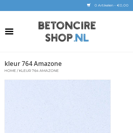
0 Artikelen - €0,00
Home
BETON CIRE
kleur 764 Amazone
BaseBeton | Kant & Klaar
HOME
/
KLEUR 764 AMAZONE
Sichtbeton
GEREEDSCHAP &
COATINGS
Verwerking