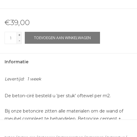
€39,00
+
TOEVOEGEN AAN WINKELWAGEN
-
Informatie
Levertijd:
1 week
De beton-ciré besteld u 'per stuk' oftewel per m2.
Bij onze betoncire zitten alle materialen om de wand of
meubel compleet te behandelen. Betoncire cement +
Resin, impregneer en de coating om eea waterdicht te
maken!