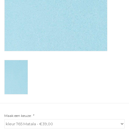
Maak een keuze:
*