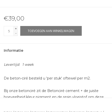
€39,00
+
TOEVOEGEN AAN WINKELWAGEN
-
Informatie
Levertijd:
1 week
De beton-ciré besteld u 'per stuk' oftewel per m2.
Bij onze betonciré zit de Betonciré cement + de juiste
hoeveelheid kleur pigment en de resin vloeistof om deze
aan te maken zodat deze gesmeerd kan worden. Dit is
voldoende voor 2 lagen betonciré.