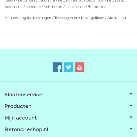
beton
/
beton cire
/
betoncire
/
betoncireshop
/
betonlook
/
betonstuc
/
Beton-cire
betonstuk
/
concrete
/
sichtbeton
/
zichtbeton
/
Optie's zijn: Impregneer voor bescherming en de PU-
Coating om eea waterdicht te maken.
Aan verlanglijst toevoegen
/
Toevoegen om te vergelijken
/
Afdrukken
*de getoonde kleuren zijn indicatief en kunnen iets
afwijken.
Klantenservice
Producten
Mijn account
Betoncireshop.nl