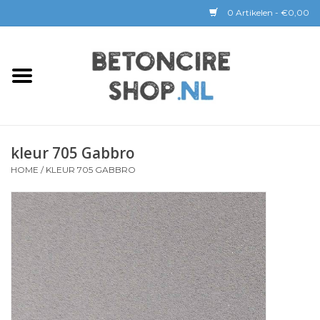
0 Artikelen - €0,00
Home
BETON CIRE
kleur 705 Gabbro
BaseBeton | Kant & Klaar
HOME
/
KLEUR 705 GABBRO
Sichtbeton
GEREEDSCHAP &
COATINGS
Verwerking