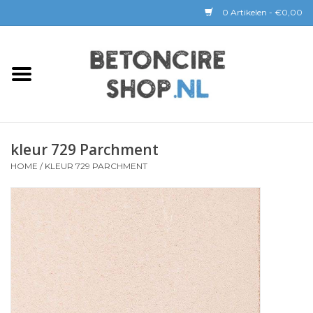
0 Artikelen - €0,00
Home
BETON CIRE
kleur 729 Parchment
BaseBeton | Kant & Klaar
HOME
/
KLEUR 729 PARCHMENT
Sichtbeton
GEREEDSCHAP &
COATINGS
Verwerking