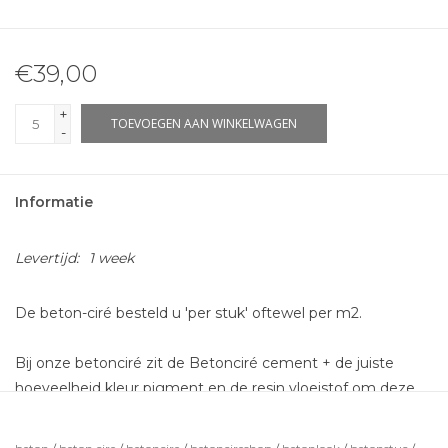
€39,00
+
TOEVOEGEN AAN WINKELWAGEN
-
Informatie
Levertijd:
1 week
De beton-ciré besteld u 'per stuk' oftewel per m2.
Bij onze betonciré zit de Betonciré cement + de juiste
hoeveelheid kleur pigment en de resin vloeistof om deze
aan te maken zodat deze gesmeerd kan worden. Dit is
voldoende voor 2 lagen betonciré.