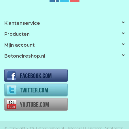
Klantenservice
Producten
Mijn account
Betoncireshop.nl
© Copyright 2026 Betoncireshop.nl | Betoncire | Basebeton | Sichtbeton