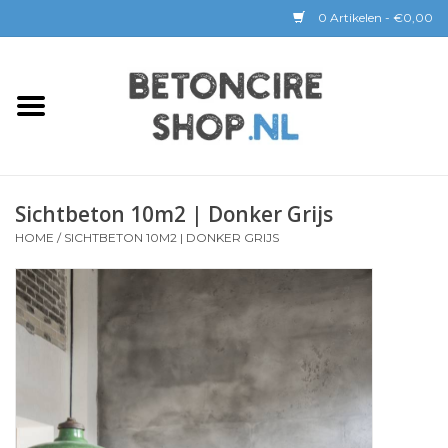
0 Artikelen - €0,00
Home
BETON CIRE
Sichtbeton 10m2 | Donker Grijs
BaseBeton | Kant & Klaar
HOME
/
SICHTBETON 10M2 | DONKER GRIJS
Sichtbeton
GEREEDSCHAP &
COATINGS
Verwerking