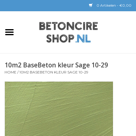
0 Artikelen - €0,00
Home
BETON CIRE
10m2 BaseBeton kleur Sage 10-29
BaseBeton | Kant & Klaar
HOME
/
10M2 BASEBETON KLEUR SAGE 10-29
Sichtbeton
GEREEDSCHAP &
COATINGS
Verwerking