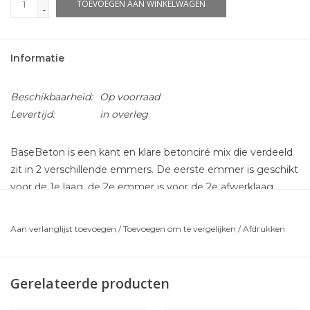
TOEVOEGEN AAN WINKELWAGEN
-
Informatie
Beschikbaarheid:
Op voorraad
Levertijd:
in overleg
BaseBeton is een kant en klare betonciré mix die verdeeld
zit in 2 verschillende emmers. De eerste emmer is geschikt
voor de 1e laag, de 2e emmer is voor de 2e afwerklaag.
Makkelijker bestaat niet. Dus niet zelf mixen of afmeten.
Aan verlanglijst toevoegen
/
Toevoegen om te vergelijken
/
Afdrukken
2
Een compleet pakket voor maar liefst 10m
BaseBeton
voor een scherpe prijs!
Wat krijgt u in dit pakket:
Gerelateerde producten
MCG Grondeermiddel (voorstrijk)