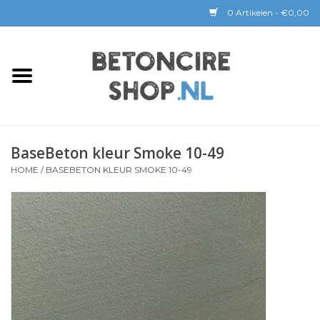
0 Artikelen - €0,00
Home
BETON CIRE
BaseBeton kleur Smoke 10-49
BaseBeton | Kant & Klaar
HOME
/
BASEBETON KLEUR SMOKE 10-49
Sichtbeton
GEREEDSCHAP &
COATINGS
Verwerking