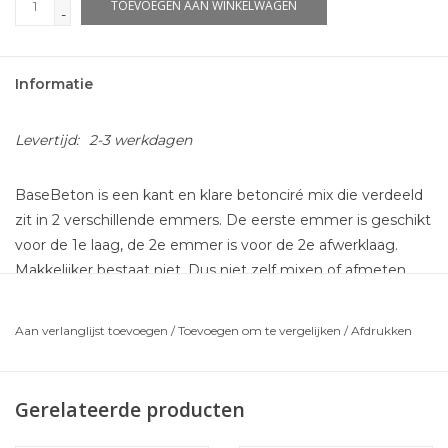
TOEVOEGEN AAN WINKELWAGEN
-
Informatie
Levertijd:
2-3 werkdagen
BaseBeton is een kant en klare betonciré mix die verdeeld
zit in 2 verschillende emmers. De eerste emmer is geschikt
voor de 1e laag, de 2e emmer is voor de 2e afwerklaag.
Makkelijker bestaat niet. Dus niet zelf mixen of afmeten.
2
Een compleet pakket voor maar liefst 10m
BaseBeton
Aan verlanglijst toevoegen
/
Toevoegen om te vergelijken
/
Afdrukken
voor een scherpe prijs!
Wat krijgt u in dit pakket:
MCG Grondeermiddel (voorstrijk)
Gerelateerde producten
Basebeton basa : de eerste (iets grovere) laag