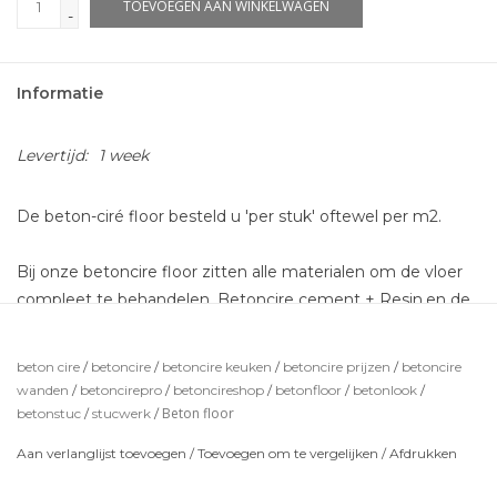
TOEVOEGEN AAN WINKELWAGEN
-
Informatie
Levertijd:
1 week
De beton-ciré floor besteld u 'per stuk' oftewel per m2.
Bij onze betoncire floor zitten alle materialen om de vloer
compleet te behandelen. Betoncire cement + Resin,en de
coating om eea waterdicht te maken!
Eventuele primer kunt u los bestellen.
beton cire
/
betoncire
/
betoncire keuken
/
betoncire prijzen
/
betoncire
wanden
/
betoncirepro
/
betoncireshop
/
betonfloor
/
betonlook
/
*de getoonde kleuren zijn indicatief en kunnen iets
Beton floor
betonstuc
/
stucwerk
/
afwijken.
Aan verlanglijst toevoegen
/
Toevoegen om te vergelijken
/
Afdrukken