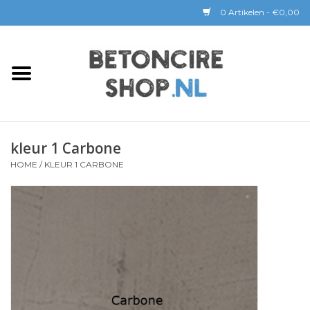
0 Artikelen - €0,00
Home
BETON CIRE
kleur 1 Carbone
BaseBeton | Kant & Klaar
HOME
/
KLEUR 1 CARBONE
Sichtbeton
GEREEDSCHAP &
COATINGS
Verwerking