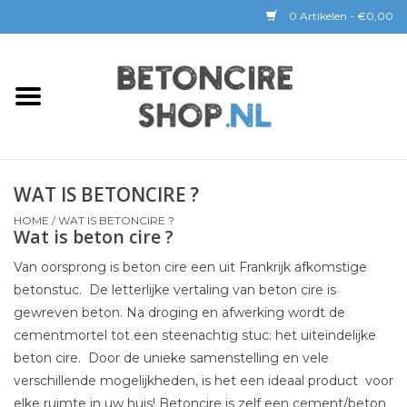
0 Artikelen - €0,00
Home
BETON CIRE
WAT IS BETONCIRE ?
BaseBeton | Kant & Klaar
HOME
/
WAT IS BETONCIRE ?
Wat is beton cire ?
Sichtbeton
Van oorsprong is beton cire een uit Frankrijk afkomstige
betonstuc. De letterlijke vertaling van beton cire is
GEREEDSCHAP &
gewreven beton. Na droging en afwerking wordt de
COATINGS
cementmortel tot een steenachtig stuc: het uiteindelijke
beton cire. Door de unieke samenstelling en vele
Verwerking
verschillende mogelijkheden, is het een ideaal product voor
elke ruimte in uw huis! Betoncire is zelf een cement/beton