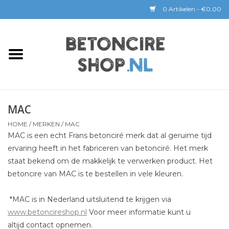
0 Artikelen - €0,00
Home
BETON CIRE
MAC
BaseBeton | Kant & Klaar
HOME
/
MERKEN
/
MAC
MAC is een echt Frans betonciré merk dat al geruime tijd
Sichtbeton
ervaring heeft in het fabriceren van betonciré. Het merk
staat bekend om de makkelijk te verwerken product. Het
GEREEDSCHAP &
betoncire van MAC is te bestellen in vele kleuren.
COATINGS
*MAC is in Nederland uitsluitend te krijgen via
Verwerking
www.betoncireshop.nl
Voor meer informatie kunt u
altijd contact opnemen.