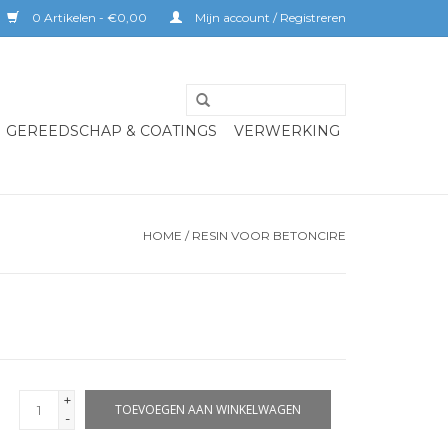
0 Artikelen - €0,00
Mijn account / Registreren
GEREEDSCHAP & COATINGS
VERWERKING
HOME
/
RESIN VOOR BETONCIRE
+
TOEVOEGEN AAN WINKELWAGEN
-