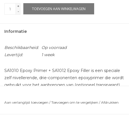
+
TOEVOEGEN AAN WINKELWAGEN
-
Informatie
Beschikbaarheid:
Op voorraad
Levertijd:
1 week
SA1010 Epoxy Primer + SA1012 Epoxy Filler is een speciale
zelf nivellerende, drie-componenten epoxyprimer die wordt
gebruikt voor het aanbrengen van (optioneel transparant)
pigment en het beschermen van betonnen oppervlakken.
Het kan worden toegepast zonder toevoeging van
Aan verlanglijst toevoegen
/
Toevoegen om te vergelijken
/
Afdrukken
restvocht. SA1010 Epoxy Primer + SA1012 Epoxy Filler is
waterbestendig, maar niet bestand tegen waterdamp,
waardoor de Epoxy het onderliggende oppervlak kan
binnendringen om mogelijke opeenhopingen van water