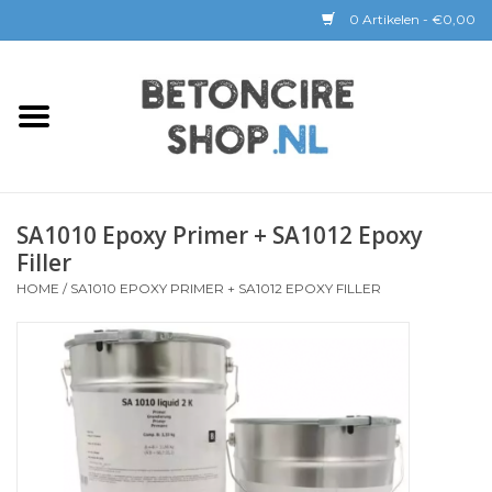
0 Artikelen - €0,00
Home
BETON CIRE
SA1010 Epoxy Primer + SA1012 Epoxy
BaseBeton | Kant & Klaar
Filler
HOME
/
SA1010 EPOXY PRIMER + SA1012 EPOXY FILLER
Sichtbeton
GEREEDSCHAP &
COATINGS
Verwerking