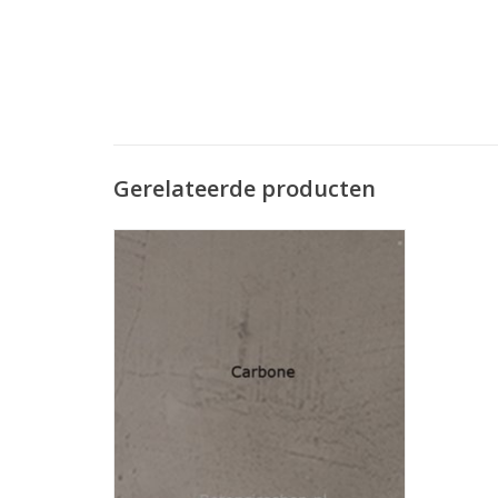
Gerelateerde producten
De beton-ciré floor besteld u 'per stuk'
oftewel per m2.
Bij onze betoncire floor zitten alle
materialen om de vloer compleet te
behandelen. Betoncire cement + Resin,en
de coating om eea waterdicht te maken!
Eventuele primer kunt u los bestel...
TOEVOEGEN AAN WINKELWAGEN