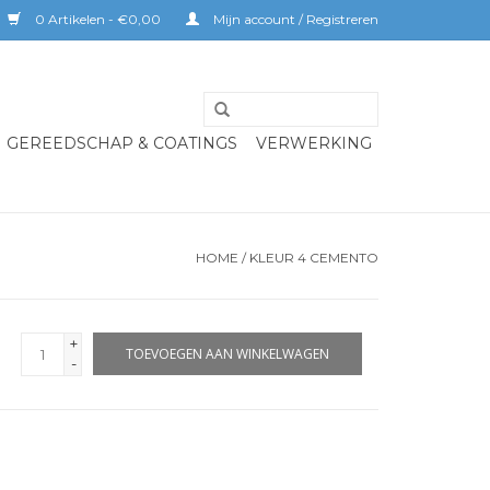
0 Artikelen - €0,00
Mijn account / Registreren
GEREEDSCHAP & COATINGS
VERWERKING
HOME
/
KLEUR 4 CEMENTO
+
TOEVOEGEN AAN WINKELWAGEN
-