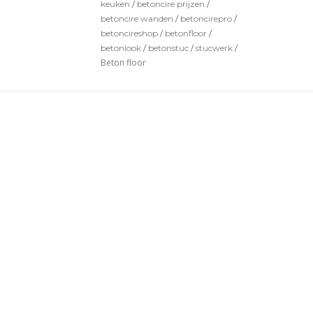
keuken
/
betoncire prijzen
/
betoncire wanden
/
betoncirepro
/
betoncireshop
/
betonfloor
/
betonlook
/
betonstuc
/
stucwerk
/
Beton floor