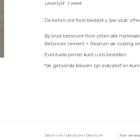
Levertijd:
1 week
De beton-ciré floor besteld u 'per stuk' oft
Bij onze betoncire floor zitten alle materi
Betoncire cement + Resin,en de coating o
Eventuele primer kunt u los bestellen.
*de getoonde kleuren zijn indicatief en kunn
beton cire
/
betoncire
/
betoncire
Aan verlang