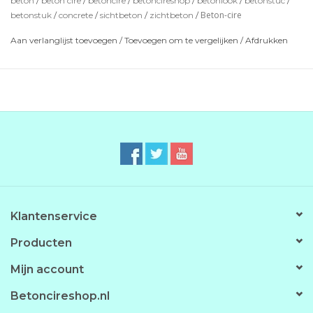
beton
/
beton cire
/
betoncire
/
betoncireshop
/
betonlook
/
betonstuc
/
Beton-cire
betonstuk
/
concrete
/
sichtbeton
/
zichtbeton
/
Optie's zijn: Impregneer voor bescherming en de PU-
Coating om eea waterdicht te maken.
Aan verlanglijst toevoegen
/
Toevoegen om te vergelijken
/
Afdrukken
*de getoonde kleuren zijn indicatief en kunnen iets
afwijken.
Klantenservice
Producten
Mijn account
Betoncireshop.nl