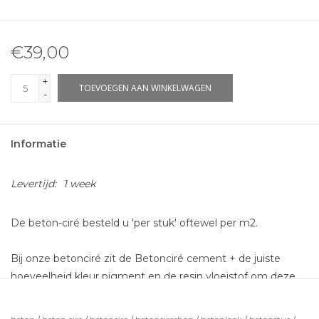
€39,00
+
TOEVOEGEN AAN WINKELWAGEN
-
Informatie
Levertijd:
1 week
De beton-ciré besteld u 'per stuk' oftewel per m2.
Bij onze betonciré zit de Betonciré cement + de juiste
hoeveelheid kleur pigment en de resin vloeistof om deze
aan te maken zodat deze gesmeerd kan worden. Dit is
voldoende voor 2 lagen betonciré.