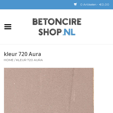
0 Artikelen - €0,00
Home
BETON CIRE
kleur 720 Aura
BaseBeton | Kant & Klaar
HOME
/
KLEUR 720 AURA
Sichtbeton
GEREEDSCHAP &
COATINGS
Verwerking