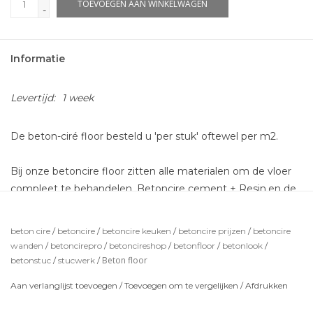
TOEVOEGEN AAN WINKELWAGEN
-
Informatie
Levertijd:
1 week
De beton-ciré floor besteld u 'per stuk' oftewel per m2.
Bij onze betoncire floor zitten alle materialen om de vloer
compleet te behandelen. Betoncire cement + Resin,en de
coating om eea waterdicht te maken!
Eventuele primer kunt u los bestellen.
beton cire
/
betoncire
/
betoncire keuken
/
betoncire prijzen
/
betoncire
wanden
/
betoncirepro
/
betoncireshop
/
betonfloor
/
betonlook
/
*de getoonde kleuren zijn indicatief en kunnen iets
Beton floor
betonstuc
/
stucwerk
/
afwijken.
Aan verlanglijst toevoegen
/
Toevoegen om te vergelijken
/
Afdrukken