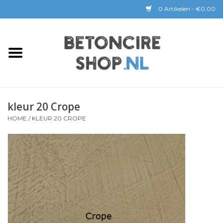
0 Artikelen - €0,00
Home
BETON CIRE
kleur 20 Crope
BaseBeton | Kant & Klaar
HOME
/
KLEUR 20 CROPE
Sichtbeton
GEREEDSCHAP &
COATINGS
Verwerking