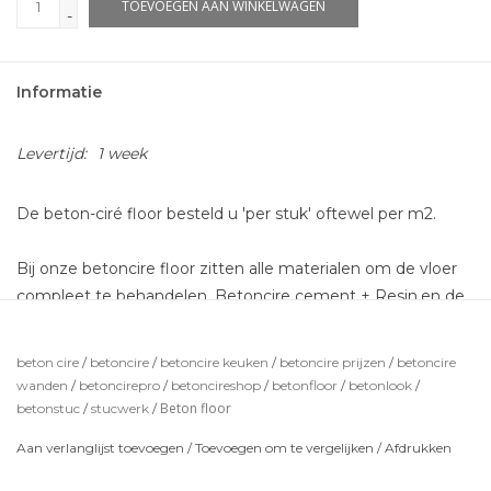
TOEVOEGEN AAN WINKELWAGEN
-
Informatie
Levertijd:
1 week
De beton-ciré floor besteld u 'per stuk' oftewel per m2.
Bij onze betoncire floor zitten alle materialen om de vloer
compleet te behandelen. Betoncire cement + Resin,en de
coating om eea waterdicht te maken!
Eventuele primer kunt u los bestellen.
beton cire
/
betoncire
/
betoncire keuken
/
betoncire prijzen
/
betoncire
wanden
/
betoncirepro
/
betoncireshop
/
betonfloor
/
betonlook
/
*de getoonde kleuren zijn indicatief en kunnen iets
Beton floor
betonstuc
/
stucwerk
/
afwijken.
Aan verlanglijst toevoegen
/
Toevoegen om te vergelijken
/
Afdrukken