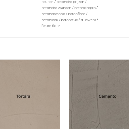
keuken
/
betoncire prijzen
/
betoncire wanden
/
betoncirepro
/
betoncireshop
/
betonfloor
/
betonlook
/
betonstuc
/
stucwerk
/
Beton floor
ton-ciré floor besteld u 'per stuk'
De beton-ciré floor besteld u 'per
oftewel per m2.
oftewel per m2.
 onze betoncire floor zitten alle
Bij onze betoncire floor zitten 
rialen om de vloer compleet te
materialen om de vloer comple
elen. Betoncire cement + Resin,en
behandelen. Betoncire cement + R
ting om eea waterdicht te maken!
de coating om eea waterdicht te
tuele primer kunt u los bestel...
Eventuele primer kunt u los best
VOEGEN AAN WINKELWAGEN
TOEVOEGEN AAN WINKELW