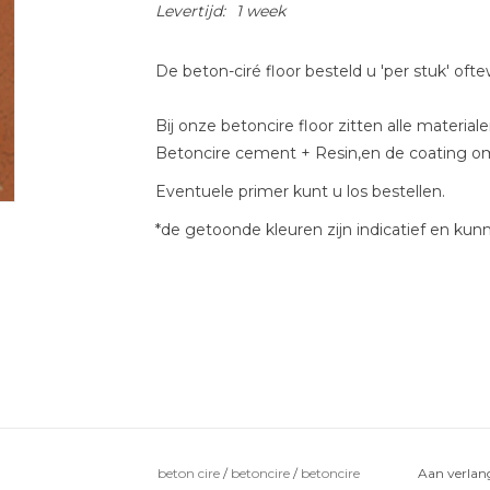
Levertijd:
1 week
De beton-ciré floor besteld u 'per stuk' oft
Bij onze betoncire floor zitten alle materi
Betoncire cement + Resin,en de coating o
Eventuele primer kunt u los bestellen.
*de getoonde kleuren zijn indicatief en kunn
beton cire
/
betoncire
/
betoncire
Aan verlang