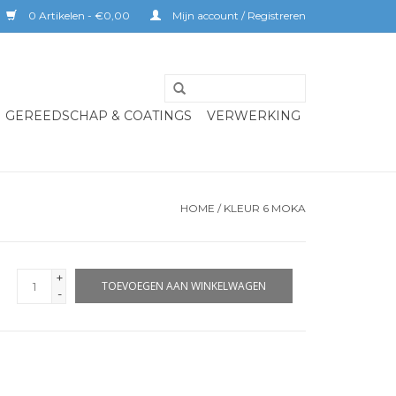
0 Artikelen - €0,00
Mijn account / Registreren
GEREEDSCHAP & COATINGS
VERWERKING
HOME
/
KLEUR 6 MOKA
+
TOEVOEGEN AAN WINKELWAGEN
-