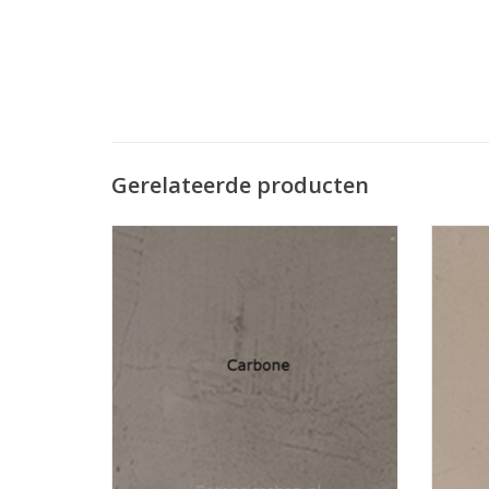
Gerelateerde producten
De beton-ciré floor besteld u 'per stuk'
De be
oftewel per m2.
Bij onze betoncire floor zitten alle
Bij
materialen om de vloer compleet te
mate
behandelen. Betoncire cement + Resin,en
behand
de coating om eea waterdicht te maken!
de coa
Eventuele primer kunt u los bestel...
Even
TOEVOEGEN AAN WINKELWAGEN
TOE