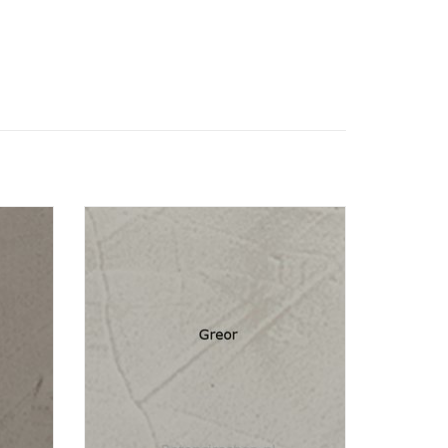
 stuk'
De beton-ciré floor besteld u 'per stuk'
oftewel per m2.
alle
Bij onze betoncire floor zitten alle
et te
materialen om de vloer compleet te
esin,en
behandelen. Betoncire cement + Resin,en
 maken!
de coating om eea waterdicht te maken!
el...
Eventuele primer kunt u los bestel...
AGEN
TOEVOEGEN AAN WINKELWAGEN