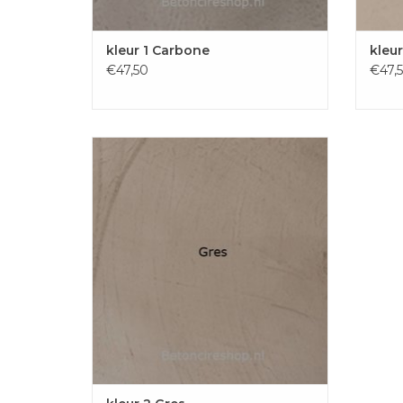
kleur 1 Carbone
kleur
€47,50
€47,
De beton-ciré floor besteld u 'per stuk'
oftewel per m2.
Bij onze betoncire floor zitten alle
materialen om de vloer compleet te
behandelen. Betoncire cement + Resin,en
de coating om eea waterdicht te maken!
Eventuele primer kunt u los bestel...
TOEVOEGEN AAN WINKELWAGEN