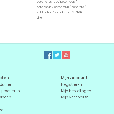
betoncireshop
/
betonlook
/
betonstuc
/
betonstuk
/
concrete
/
Beton-
sichtbeton
/
zichtbeton
/
cire
cten
Mijn account
oducten
Registreren
 producten
Mijn bestellingen
dingen
Mijn verlanglijst
ed