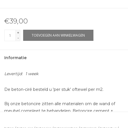
€39,00
+
TOEVOEGEN AAN WINKELWAGEN
-
Informatie
Levertijd:
1 week
De beton-ciré besteld u 'per stuk' oftewel per m2.
Bij onze betoncire zitten alle materialen om de wand of
meubel compleet te behandelen. Betoncire cement +
Resin, impregneer en de coating om eea waterdicht te
maken!